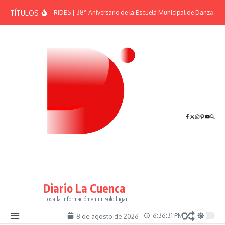
Saltar al contenido
TÍTULOS
EFEMÉRIDES | 38° Aniversario de la Escuela Municipal de Danzas “El
Diario La Cuenca
Toda la Información en un solo lugar
6:36:32 PM
8 de agosto de 2026