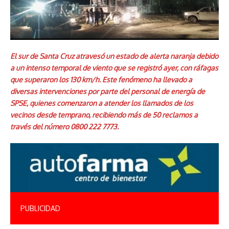
El sur de Santa Cruz atravesó un estado de alerta naranja debido
a un intenso temporal de viento que se registró ayer, con ráfagas
que superaron los 130 km/h. Este fenómeno ha llevado a
diversas intervenciones por parte del personal de energía de
SPSE, quienes comenzaron a atender los llamados de los
vecinos desde temprano, recibiendo más de 50 reclamos a
través del número 0800 222 7773.
PUBLICIDAD