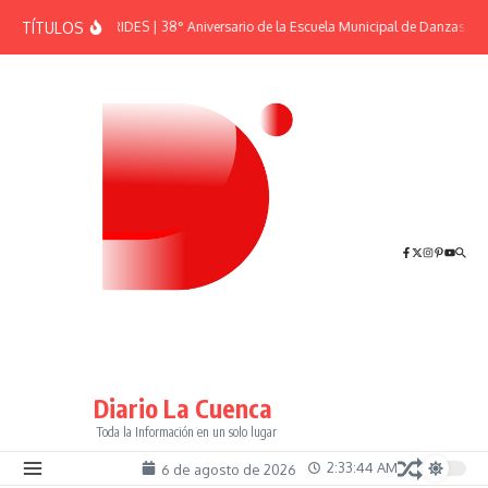
Saltar al contenido
TÍTULOS
EFEMÉRIDES | 38° Aniversario de la Escuela Municipal de Danzas “El 
Diario La Cuenca
Toda la Información en un solo lugar
2:33:44 AM
6 de agosto de 2026