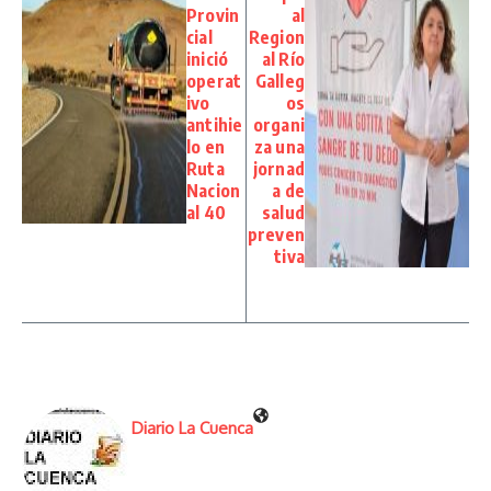
Provin
al
cial
Region
inició
al Río
operat
Galleg
ivo
os
antihie
organi
lo en
za una
Ruta
jornad
Nacion
a de
al 40
salud
preven
tiva
Diario La Cuenca