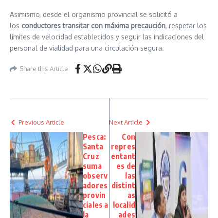
Asimismo, desde el organismo provincial se solicitó a
los
conductores transitar con máxima precaución
, respetar los
límites de velocidad establecidos y seguir las indicaciones del
personal de vialidad para una circulación segura.
Share this Article
Previous Article
Next Article
Pesca:
Con
Santa
repres
Cruz
entant
suma
es de
observ
las
adores
distint
provin
as
ciales a
localid
la
ades