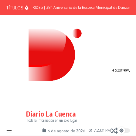
Saltar al contenido
TÍTULOS
EFEMÉRIDES | 38° Aniversario de la Escuela Municipal de Danzas “El
Diario La Cuenca
Toda la Información en un solo lugar
7:23:12 PM
6 de agosto de 2026