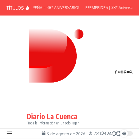
Saltar al contenido
TÍTULOS
¡GRAN PEÑA – 38° ANIVERSARIO!
EFEMÉRIDES | 38° Aniversario d
Diario La Cuenca
Toda la Información en un solo lugar
7:41:34 AM
9 de agosto de 2026