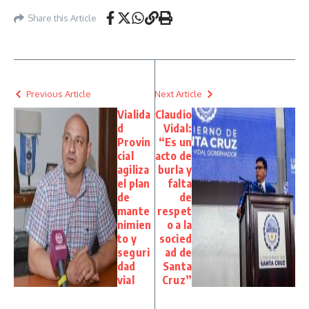
Share this Article
Previous Article
Next Article
Vialida
Claudio
d
Vidal:
Provin
“Es un
cial
acto de
agiliza
burla y
el plan
falta
de
de
mante
respet
nimien
o a la
to y
socied
seguri
ad de
dad
Santa
vial
Cruz”