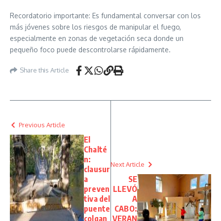
Recordatorio importante: Es fundamental conversar con los
más jóvenes sobre los riesgos de manipular el fuego,
especialmente en zonas de vegetación seca donde un
pequeño foco puede descontrolarse rápidamente.
Share this Article
Previous Article
El
Chalté
n:
Next Article
clausur
a
SE
preven
LLEVÓ
tiva del
A
puente
CABO:
colgan
VERAN