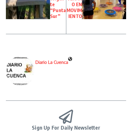
te
O EN
“Punta
MOVIM
Sur”
IENTO
Diario La Cuenca
Sign Up For Daily Newsletter