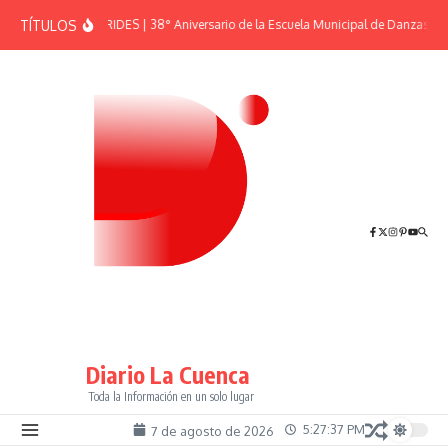
Saltar al contenido
TÍTULOS
EFEMÉRIDES | 38° Aniversario de la Escuela Municipal de Danzas “El
Diario La Cuenca
Toda la Información en un solo lugar
5:27:37 PM
7 de agosto de 2026