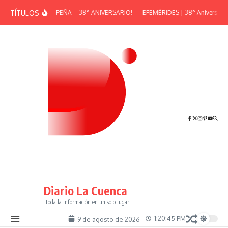
Saltar al contenido
TÍTULOS
¡GRAN PEÑA – 38° ANIVERSARIO!
EFEMÉRIDES | 38° Aniversario 
Diario La Cuenca
Toda la Información en un solo lugar
1:20:46 PM
9 de agosto de 2026