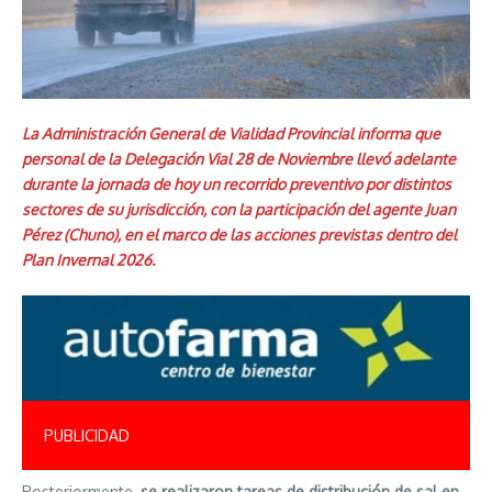
La Administración General de Vialidad Provincial informa que
personal de la Delegación Vial 28 de Noviembre llevó adelante
durante la jornada de hoy un recorrido preventivo por distintos
sectores de su jurisdicción, con la participación del agente Juan
Pérez (Chuno), en el marco de las acciones previstas dentro del
Plan Invernal 2026.
PUBLICIDAD
Posteriormente,
se realizaron tareas de distribución de sal en