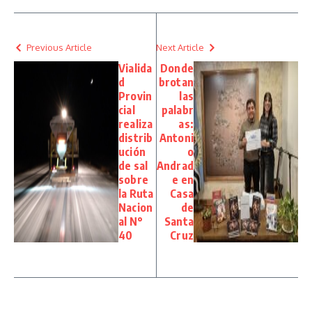
Previous Article
Next Article
Vialida
Donde
d
brotan
Provin
las
cial
palabr
realiza
as:
distrib
Antoni
ución
o
de sal
Andrad
sobre
e en
la Ruta
Casa
Nacion
de
al N°
Santa
40
Cruz