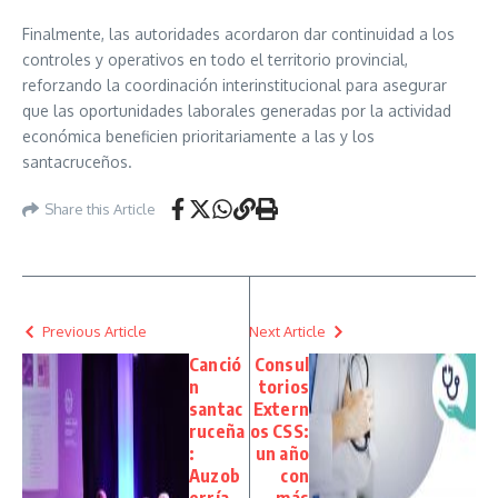
Finalmente, las autoridades acordaron dar continuidad a los
controles y operativos en todo el territorio provincial,
reforzando la coordinación interinstitucional para asegurar
que las oportunidades laborales generadas por la actividad
económica beneficien prioritariamente a las y los
santacruceños.
Share this Article
Previous Article
Next Article
Canció
Consul
n
torios
santac
Extern
ruceña
os CSS:
:
un año
Auzob
con