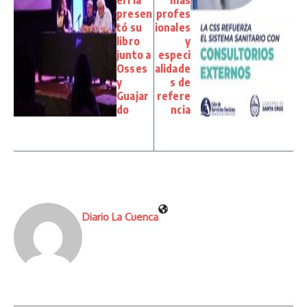
erría
más
presen
profes
tó su
ionales
libro
y
junto a
especi
Osses
alidade
y
s de
Guajar
refere
do
ncia
Diario La Cuenca