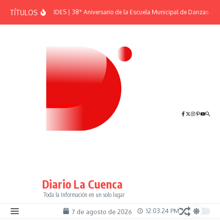
Saltar al contenido
TÍTULOS
EFEMÉRIDES | 38° Aniversario de la Escuela Municipal de Danzas “El 
Diario La Cuenca
Toda la Información en un solo lugar
12:03:24 PM
7 de agosto de 2026