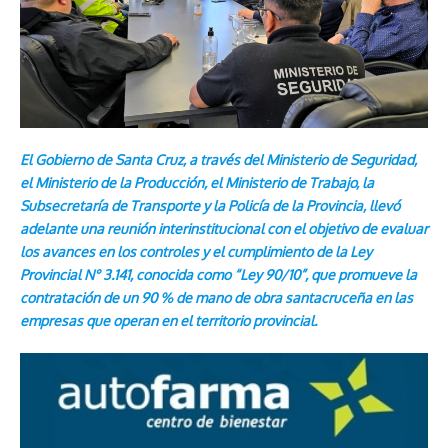
El Gobierno de Santa Cruz, a través del Ministerio de Seguridad,
el Ministerio de la Producción, el Ministerio de Trabajo, la
Subsecretaría de Transporte y la Policía de la Provincia, llevó
adelante una reunión interinstitucional con el objetivo de evaluar
los avances en los controles y el cumplimiento de la Ley
Provincial N° 3.141, conocida como “Ley 90/10”, que promueve la
contratación de un 90 % de mano de obra santacruceña en las
empresas que operan en el territorio provincial.