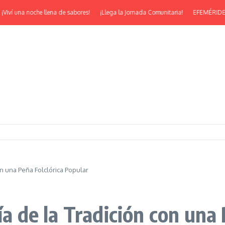
a noche llena de sabores!
¡Llega la Jornada Comunitaria!
EFEMÉRIDES | ¡Feliz 
on una Peña Folclórica Popular
ía de la Tradición con una