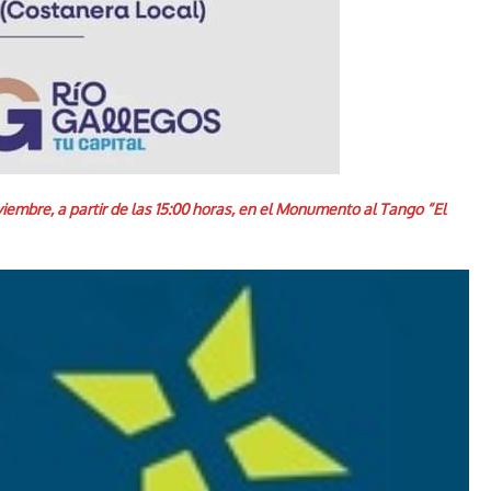
iembre, a partir de las 15:00 horas, en el Monumento al Tango “El