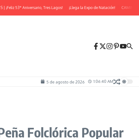
53° Aniversario, Tres Lagos!
¡Llega la Expo de Natación!
CAMINATA NOCT
1:06:41 AM
5 de agosto de 2026
 Peña Folclórica Popular