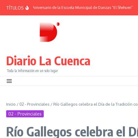
Saltar al contenido
TÍTULOS
ES | 38° Aniversario de la Escuela Municipal de Danzas “El Shehuen”
¡Viví un
Diario La Cuenca
Toda la Información en un solo lugar
Inicio
/
02 - Provinciales
/
Río Gallegos celebra el Día de la Tradición c
02 - Provinciales
Río Gallegos celebra el D