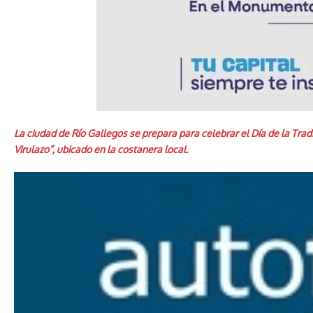
La ciudad de Río Gallegos se prepara para celebrar el Día de la Trad
Virulazo”, ubicado en la costanera local.