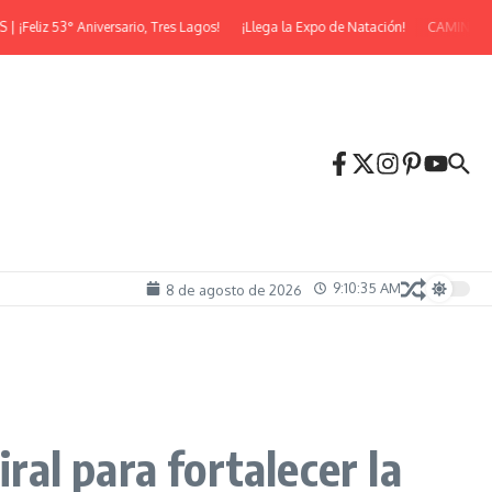
iz 53° Aniversario, Tres Lagos!
¡Llega la Expo de Natación!
CAMINATA NO
9:10:36 AM
8 de agosto de 2026
ral para fortalecer la