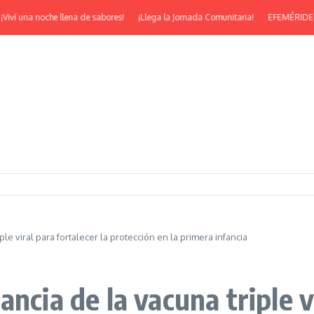
una noche llena de sabores!
¡Llega la Jornada Comunitaria!
EFEMÉRIDES | ¡Fel
le viral para fortalecer la protección en la primera infancia
ncia de la vacuna triple vi