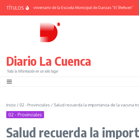
Saltar al contenido
TÍTULOS
IDES | 38° Aniversario de la Escuela Municipal de Danzas “El Shehuen”
¡Viví 
Diario La Cuenca
Toda la Información en un solo lugar
Inicio
/
02 - Provinciales
/
Salud recuerda la importancia de la vacuna trip
02 - Provinciales
Salud recuerda la importa