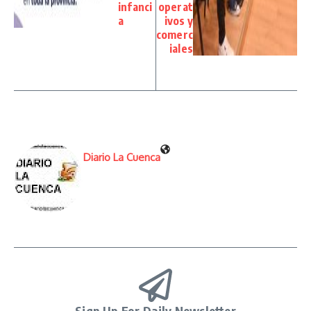
infanci
operat
a
ivos y
comerc
iales
Diario La Cuenca
Sign Up For Daily Newsletter