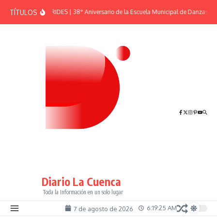
Saltar al contenido
TÍTULOS
EFEMÉRIDES | 38° Aniversario de la Escuela Municipal de Danzas “El
Diario La Cuenca
Toda la Información en un solo lugar
6:19:26 AM
7 de agosto de 2026