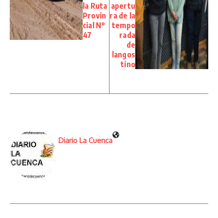
la Ruta
apertu
Provin
ra de la
cial N°
tempo
47
rada
de
langos
tino
Diario La Cuenca