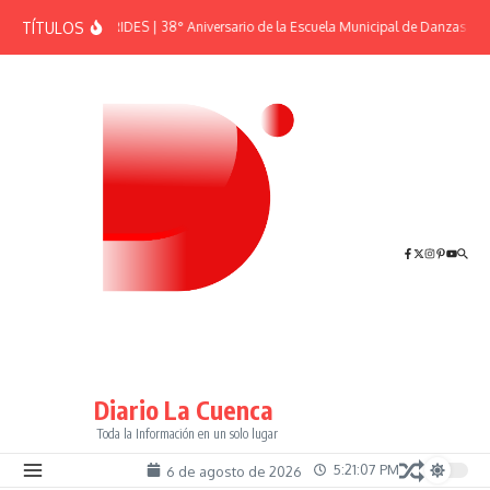
Saltar al contenido
TÍTULOS
EFEMÉRIDES | 38° Aniversario de la Escuela Municipal de Danzas “El 
Diario La Cuenca
Toda la Información en un solo lugar
5:21:07 PM
6 de agosto de 2026