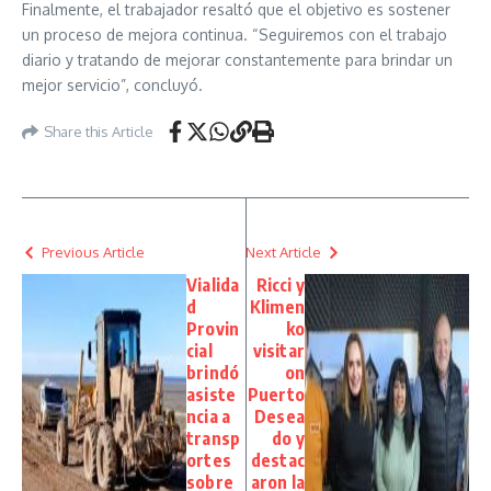
Finalmente, el trabajador resaltó que el objetivo es sostener
un proceso de mejora continua. “Seguiremos con el trabajo
diario y tratando de mejorar constantemente para brindar un
mejor servicio”, concluyó.
Share this Article
Previous Article
Next Article
Vialida
Ricci y
d
Klimen
Provin
ko
cial
visitar
brindó
on
asiste
Puerto
ncia a
Desea
transp
do y
ortes
destac
sobre
aron la