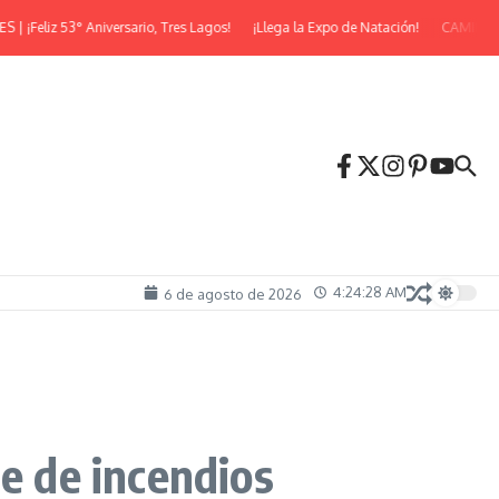
eliz 53° Aniversario, Tres Lagos!
¡Llega la Expo de Natación!
CAMINATA N
4:24:29 AM
6 de agosto de 2026
te de incendios