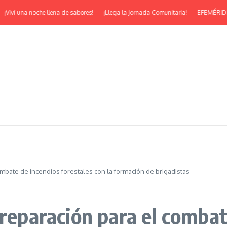
ví una noche llena de sabores!
¡Llega la Jornada Comunitaria!
EFEMÉRIDES | ¡F
ombate de incendios forestales con la formación de brigadistas
preparación para el comba