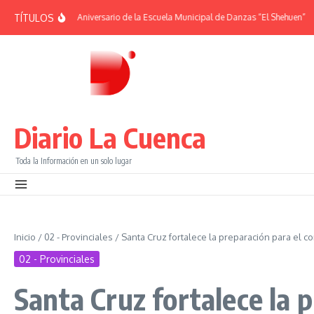
Saltar al contenido
TÍTULOS
ÉRIDES | 38° Aniversario de la Escuela Municipal de Danzas “El Shehuen”
¡Vi
Diario La Cuenca
Toda la Información en un solo lugar
Inicio
/
02 - Provinciales
/
Santa Cruz fortalece la preparación para el c
02 - Provinciales
Santa Cruz fortalece la 