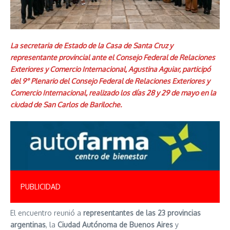
La secretaria de Estado de la Casa de Santa Cruz y
representante provincial ante el Consejo Federal de Relaciones
Exteriores y Comercio Internacional, Agustina Aguiar, participó
del 9° Plenario del Consejo Federal de Relaciones Exteriores y
Comercio Internacional, realizado los días 28 y 29 de mayo en la
ciudad de San Carlos de Bariloche.
PUBLICIDAD
El encuentro reunió a
representantes de las 23 provincias
argentinas
, la
Ciudad Autónoma de Buenos Aires
y