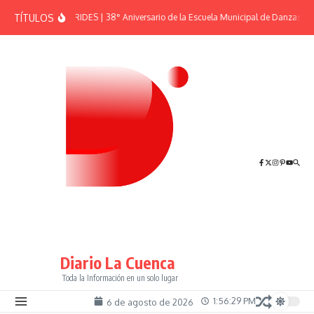
Saltar al contenido
TÍTULOS
EFEMÉRIDES | 38° Aniversario de la Escuela Municipal de Danzas “El
Diario La Cuenca
Toda la Información en un solo lugar
1:56:30 PM
6 de agosto de 2026