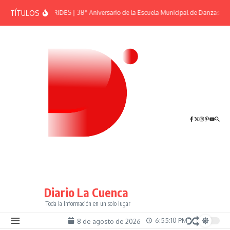
Saltar al contenido
TÍTULOS
EFEMÉRIDES | 38° Aniversario de la Escuela Municipal de Danzas “El
Diario La Cuenca
Toda la Información en un solo lugar
6:55:10 PM
8 de agosto de 2026