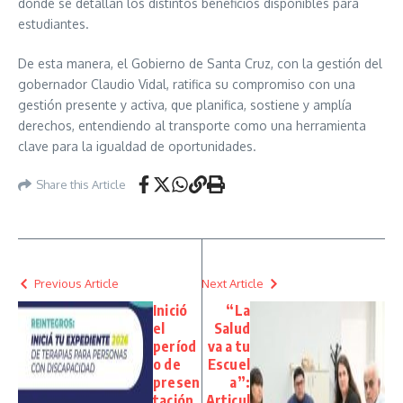
donde se detallan los distintos beneficios disponibles para
estudiantes.
De esta manera, el Gobierno de Santa Cruz, con la gestión del
gobernador Claudio Vidal, ratifica su compromiso con una
gestión presente y activa, que planifica, sostiene y amplía
derechos, entendiendo al transporte como una herramienta
clave para la igualdad de oportunidades.
Share this Article
Previous Article
Next Article
Inició
“La
el
Salud
períod
va a tu
o de
Escuel
presen
a”:
tación
Articul