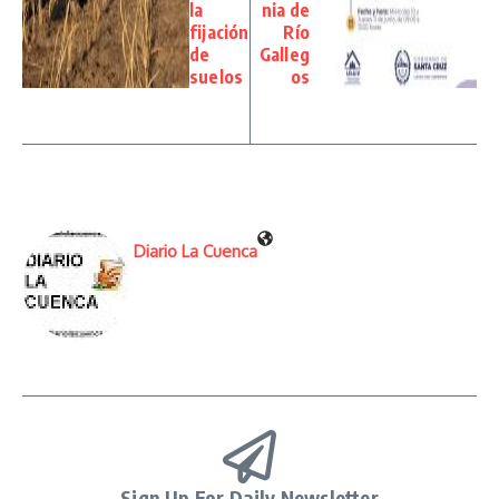
la
nia de
fijación
Río
de
Galleg
suelos
os
Diario La Cuenca
Sign Up For Daily Newsletter