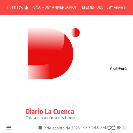
Saltar al contenido
TÍTULOS
¡GRAN PEÑA – 38° ANIVERSARIO!
EFEMÉRIDES | 38° Aniversario d
Diario La Cuenca
Toda la Información en un solo lugar
7:54:00 AM
9 de agosto de 2026