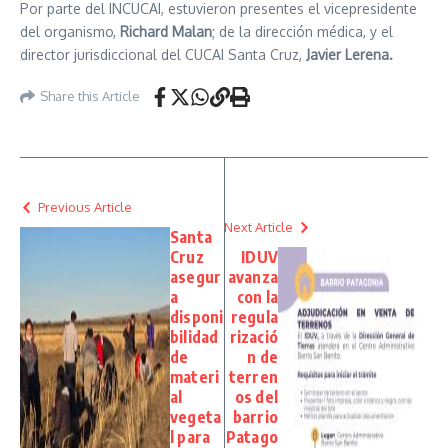
Por parte del INCUCAI, estuvieron presentes el vicepresidente
del organismo,
Richard Malan
; de la dirección médica, y el
director jurisdiccional del CUCAI Santa Cruz,
Javier Lerena.
Share this Article
Previous Article
Next Article
Santa
Cruz
IDUV
asegur
avanza
a
con la
disponi
regula
bilidad
rizació
de
n de
materi
terren
al
os del
vegeta
barrio
l para
Patago