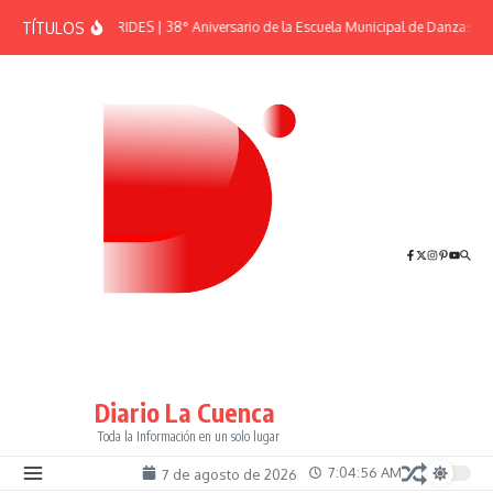
Saltar al contenido
TÍTULOS
EFEMÉRIDES | 38° Aniversario de la Escuela Municipal de Danzas “El
Diario La Cuenca
Toda la Información en un solo lugar
7:04:56 AM
7 de agosto de 2026