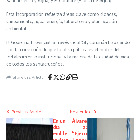
Saneamiento y Agua) y El Calafate (Planta de Agua).
Esta incorporación refuerza áreas clave como cloacas,
saneamiento, agua, energía, laboratorio y planificación
ambiental.
El Gobierno Provincial, a través de SPSE, continúa trabajando
con la convicción de que la obra pública es el motor del
fortalecimiento institucional y la mejora de la calidad de vida
de todos los santacruceños.
Share this Article
Previous Article
Next Article
En un
Álvare
día
z:
emble
“Ejecu
mático
tamos