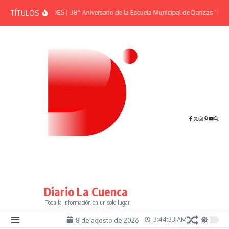
Saltar al contenido
TÍTULOS
EFEMÉRIDES | 38° Aniversario de la Escuela Municipal de Danzas “El Sh
Diario La Cuenca
Toda la Información en un solo lugar
3:44:33 AM
8 de agosto de 2026