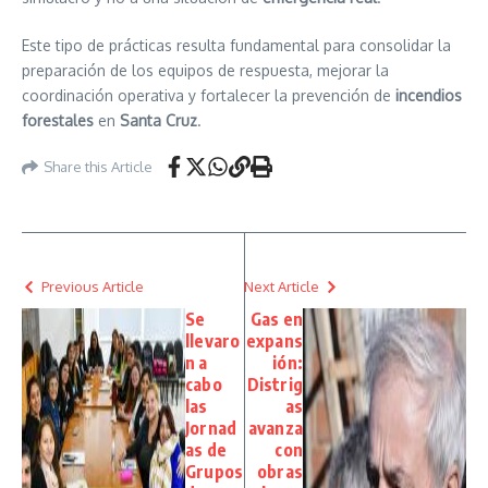
Este tipo de prácticas resulta fundamental para consolidar la
preparación de los equipos de respuesta, mejorar la
coordinación operativa y fortalecer la prevención de
incendios
forestales
en
Santa Cruz
.
Share this Article
Previous Article
Next Article
Se
Gas en
llevaro
expans
n a
ión:
cabo
Distrig
las
as
Jornad
avanza
as de
con
Grupos
obras