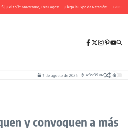
iz 53° Aniversario, Tres Lagos!
¡Llega la Expo de Natación!
CAMINATA NO
4:35:41 AM
7 de agosto de 2026
iquen y convoquen a más