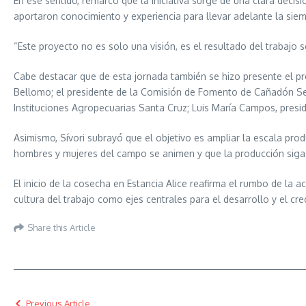
En ese sentido, remarcó que la iniciativa surge de una clara deci
aportaron conocimiento y experiencia para llevar adelante la siemb
“Este proyecto no es solo una visión, es el resultado del trabajo
Cabe destacar que de esta jornada también se hizo presente el pr
Bellomo; el presidente de la Comisión de Fomento de Cañadón Seco
Instituciones Agropecuarias Santa Cruz; Luis María Campos, presi
Asimismo, Sívori subrayó que el objetivo es ampliar la escala p
hombres y mujeres del campo se animen y que la producción siga 
El inicio de la cosecha en Estancia Alice reafirma el rumbo de la 
cultura del trabajo como ejes centrales para el desarrollo y el cr
Share this Article
Previous Article