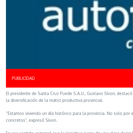
PUBLICIDAD
El presidente de Santa Cruz Puede S.A.U., Gustavo Sívori, destacó
la diversificación de la matriz productiva provincial.
“Estamos viviendo un día histórico para la provincia. No solo por 
concretos”, expresó Sívori.