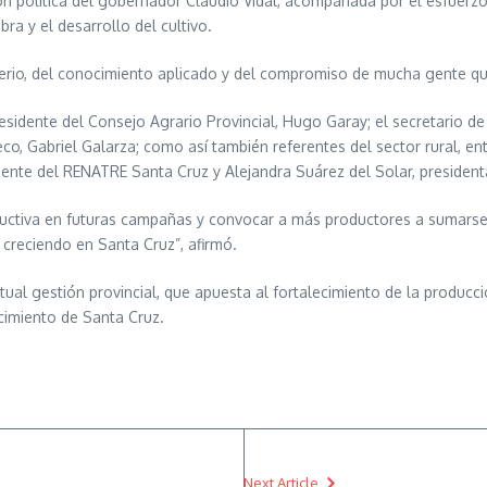
sión política del gobernador Claudio Vidal, acompañada por el esfuer
ra y el desarrollo del cultivo.
 serio, del conocimiento aplicado y del compromiso de mucha gente que 
esidente del Consejo Agrario Provincial, Hugo Garay; el secretario d
, Gabriel Galarza; como así también referentes del sector rural, ent
dente del RENATRE Santa Cruz y Alejandra Suárez del Solar, presidenta
roductiva en futuras campañas y convocar a más productores a sumars
creciendo en Santa Cruz”, afirmó.
actual gestión provincial, que apuesta al fortalecimiento de la produc
ecimiento de Santa Cruz.
Next Article