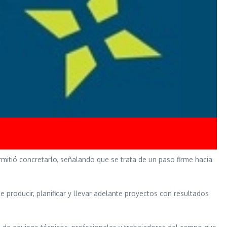
rmitió concretarlo, señalando que se trata de un paso firme hacia
 producir, planificar y llevar adelante proyectos con resultados