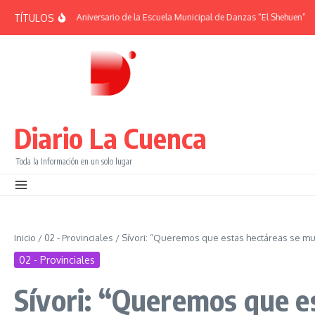
Saltar al contenido
TÍTULOS
RIDES | 38° Aniversario de la Escuela Municipal de Danzas “El Shehuen”
¡Viví
Diario La Cuenca
Toda la Información en un solo lugar
Inicio
/
02 - Provinciales
/
Sívori: “Queremos que estas hectáreas se mu
02 - Provinciales
Sívori: “Queremos que e