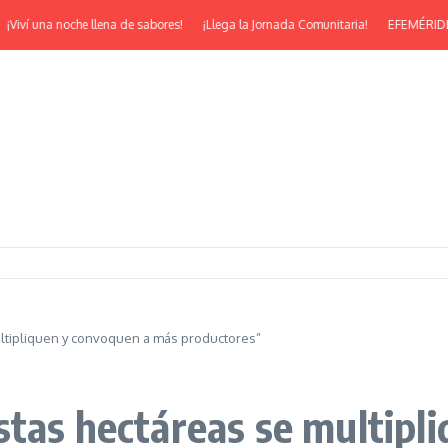
 una noche llena de sabores!
¡Llega la Jornada Comunitaria!
EFEMÉRIDES | ¡Fel
ltipliquen y convoquen a más productores”
stas hectáreas se multipl