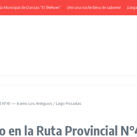
cipal de Danzas “El Shehuen”
¡Viví una noche llena de sabores!
¡Llega la Jor
al N°41 — tramo Los Antiguos / Lago Posadas
 en la Ruta Provincial N