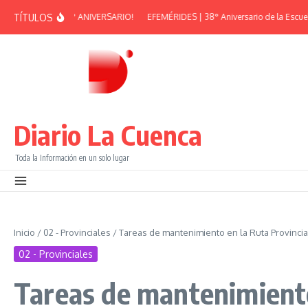
Saltar al contenido
TÍTULOS
 PEÑA – 38° ANIVERSARIO!
EFEMÉRIDES | 38° Aniversario de la Escuela Muni
Diario La Cuenca
Toda la Información en un solo lugar
Inicio
/
02 - Provinciales
/
Tareas de mantenimiento en la Ruta Provinci
02 - Provinciales
Tareas de mantenimiento