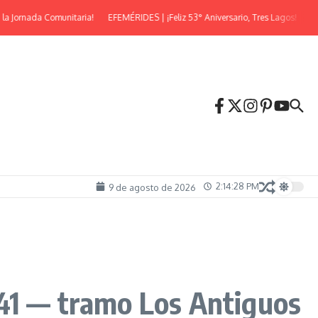
nada Comunitaria!
EFEMÉRIDES | ¡Feliz 53° Aniversario, Tres Lagos!
¡Llega la
2:14:30 PM
9 de agosto de 2026
°41 — tramo Los Antiguos