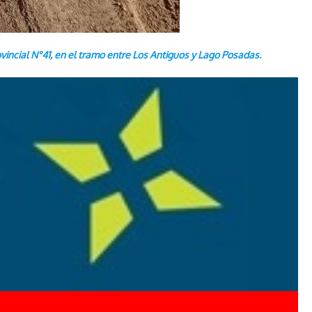
vincial N°41, en el tramo entre Los Antiguos y Lago Posadas.