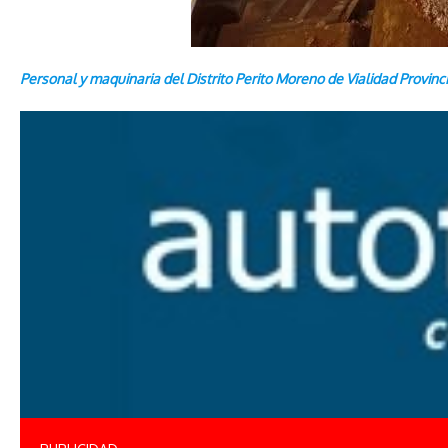
Personal y maquinaria del Distrito Perito Moreno de Vialidad Provinc