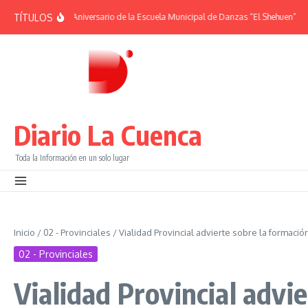
Saltar al contenido
TÍTULOS
DES | 38° Aniversario de la Escuela Municipal de Danzas “El Shehuen”
¡Viví 
Diario La Cuenca
Toda la Información en un solo lugar
Inicio
/
02 - Provinciales
/
Vialidad Provincial advierte sobre la formaci
02 - Provinciales
Vialidad Provincial advi