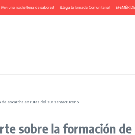
una noche llena de sabores!
¡Llega la Jornada Comunitaria!
EFEMÉRIDES | ¡Feli
ón de escarcha en rutas del sur santacruceño
erte sobre la formación de