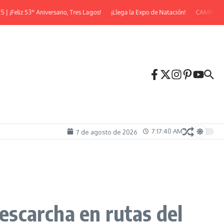
z 53° Aniversario, Tres Lagos!
¡Llega la Expo de Natación!
CAMINATA NOC
7:17:41 AM
7 de agosto de 2026
 escarcha en rutas del