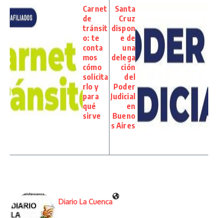
Carnet
Santa
de
Cruz
tránsit
dispon
o: te
e de
conta
una
mos
delega
cómo
ción
solicita
del
rlo y
Poder
para
Judicial
qué
en
sirve
Bueno
s Aires
Diario La Cuenca