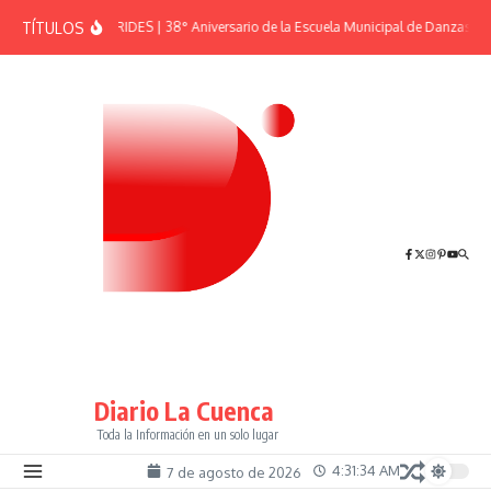
Saltar al contenido
TÍTULOS
EFEMÉRIDES | 38° Aniversario de la Escuela Municipal de Danzas “El
Diario La Cuenca
Toda la Información en un solo lugar
4:31:35 AM
7 de agosto de 2026