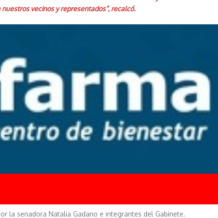
a nuestros vecinos y representados”, recalcó.
or la senadora Natalia Gadano e integrantes del Gabinete.