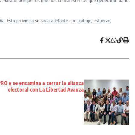
es extraño porque los que nos critican son los que generaron daño
. Esta provincia se saca adelante con trabajo, esfuerzo,
PRO y se encamina a cerrar la alianza
electoral con La Libertad Avanza