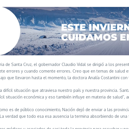
aria de Santa Cruz, el gobernador Claudio Vidal se dirigió a los pres
ete errores y cuando comente errores. Creo que en temas de salud 
ajo que llevaron hasta el momento, la doctora Analía Costantini con 
ifícil situación que atraviesa nuestro país y nuestra provincia. Sant
il situación económica y eso también influye en materia de salud”, a
omo es de público conocimiento, Nación dejó de enviar a las provinci
 verdad que todo esa esa ausencia la termina absorbiendo de una fo
ores médicos y asociados de casi toda la provincia para escuchar y p