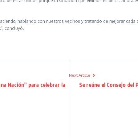
o de estar unidos porque la situación que vivimos es difícil. Ahora 
iendo, hablando con nuestros vecinos y tratando de mejorar cada día
”, concluyó.
Next Article
 una Nación” para celebrar la
Se reúne el Consejo del 