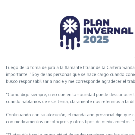
Luego de la toma de jura a la flamante titular de la Cartera Sanit
importante. “Soy de las personas que se hace cargo cuando com
busco responsabilizar a nadie y me corresponde agradecer el trab
“Como digo siempre, creo que en la sociedad puede desconocer la d
cuando hablamos de este tema, claramente nos referimos a la difíc
Continuando con su alocución, el mandatario provincial dijo que c
con medicamentos oncológicos y otros tipos de medicamentos. “La
“El otro día tuve la oportunidad de poder reunirme con los direct