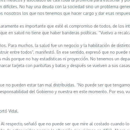
difíciles. No hay una deuda con la sociedad sino un problema gener
 nosotros los que nos tenemos que hacer cargo y dar esas respuest
claramente es importante que esté el compromiso de todos, de los int
 que en salud no tiene que haber banderas políticas. “Vuelvo a recal
 Para muchos, la salud fue un negocio y la habilitación de distintos
truir entre todos”, manifestó. En ese sentido, expresó que no puede
es más porque no hay estadísticas ni proyección. No tenemos un de
rcar tarjeta con pantuflas y batas y después se vuelven a sus casas
o que no pueden estar tan mal distribuidas. “No puede ser que tenga
responsabilidad del Gobierno y nuestra en este momento. Por eso, vue
rtó Vidal.
ia. Al respecto, señaló que no puede ser que mire al costado cuando lo 