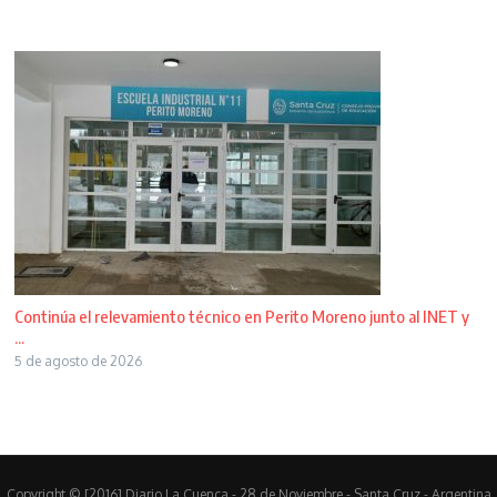
Continúa el relevamiento técnico en Perito Moreno junto al INET y
...
5 de agosto de 2026
Copyright © [2016] Diario La Cuenca - 28 de Noviembre - Santa Cruz - Argentina