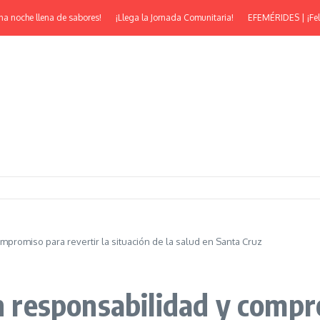
che llena de sabores!
¡Llega la Jornada Comunitaria!
EFEMÉRIDES | ¡Feliz 53°
ompromiso para revertir la situación de la salud en Santa Cruz
on responsabilidad y compr