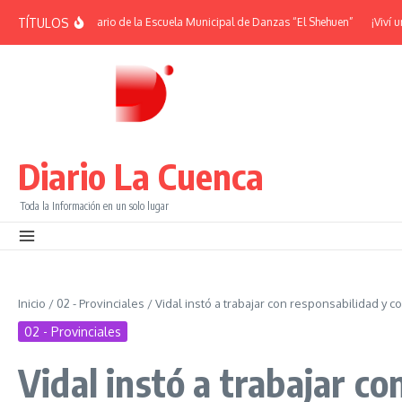
Saltar al contenido
TÍTULOS
 38° Aniversario de la Escuela Municipal de Danzas “El Shehuen”
¡Viví una no
Diario La Cuenca
Toda la Información en un solo lugar
Inicio
/
02 - Provinciales
/
Vidal instó a trabajar con responsabilidad y c
02 - Provinciales
Vidal instó a trabajar c