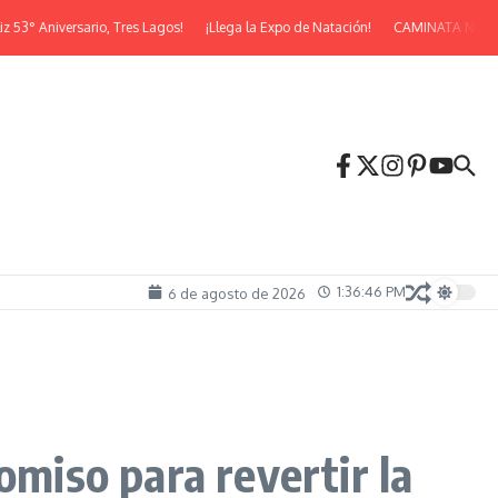
 Aniversario, Tres Lagos!
¡Llega la Expo de Natación!
CAMINATA NOCTURN
1:36:48 PM
6 de agosto de 2026
omiso para revertir la