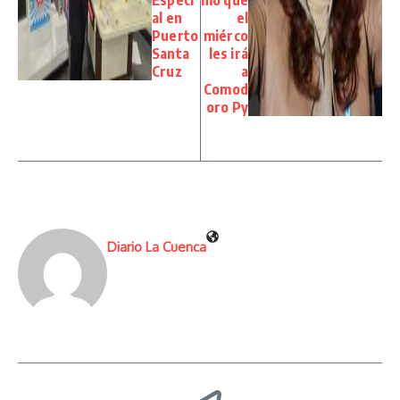
al en
el
Puerto
miérco
Santa
les irá
Cruz
a
Comod
oro Py
Diario La Cuenca