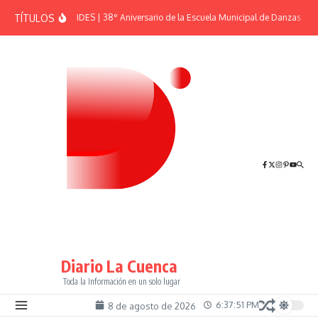
Saltar al contenido
TÍTULOS
EFEMÉRIDES | 38° Aniversario de la Escuela Municipal de Danzas “El 
Diario La Cuenca
Toda la Información en un solo lugar
6:37:51 PM
8 de agosto de 2026