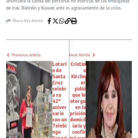
anunciara la salida del personal no esencial de las embajadas
de Irak, Bahréin y Kuwait ante el agravamiento de la crisis.
Share this Article
Previous Article
Next Article
Loterí
Cristin
a de
a
Santa
Kirchn
Cruz
er
celebr
pidió
a su
que le
42°
otorgu
aniver
en la
sario
prisión
con un
domicil
Telebi
iaria y
ngo
confir
Especi
mó que