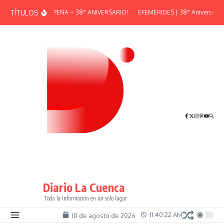
Saltar al contenido
TÍTULOS
¡GRAN PEÑA – 38° ANIVERSARIO!
EFEMÉRIDES | 38° Aniversario d
Diario La Cuenca
Toda la Información en un solo lugar
11:40:22 AM
10 de agosto de 2026