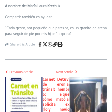
A nombre de:
María Laura Krechuk
Compartir también es ayudar.
“Cada gesto, por pequeño que parezca, es un granito de arena
para seguir de pie por mis hijos”, expresó.
Share this Article
Previous Article
Next Article
Carnet
Detuvi
de
eron al
tránsit
hombr
o:
e que
cómo
mató al
solicita
ex
rlo y
novio