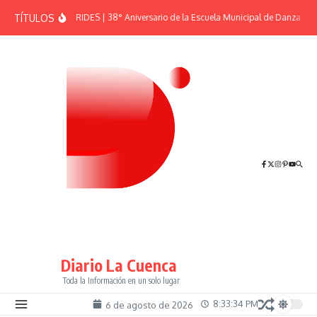
Saltar al contenido
TÍTULOS
EFEMÉRIDES | 38° Aniversario de la Escuela Municipal de Danzas “El
Diario La Cuenca
Toda la Información en un solo lugar
8:33:35 PM
6 de agosto de 2026