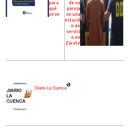
para
de su
qué
pareja
sirve
en una
estació
n de
servici
o en
Zárate
Diario La Cuenca