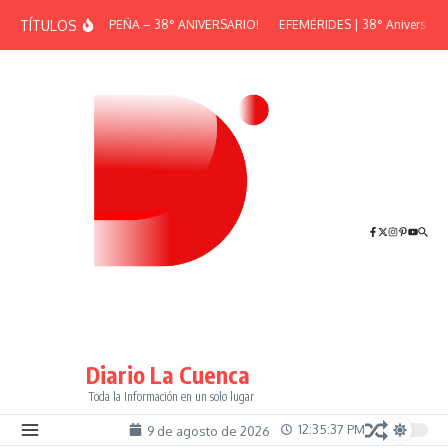
Saltar al contenido
TÍTULOS
¡GRAN PEÑA – 38° ANIVERSARIO!
EFEMÉRIDES | 38° Aniversario d
Diario La Cuenca
Toda la Información en un solo lugar
12:35:37 PM
9 de agosto de 2026