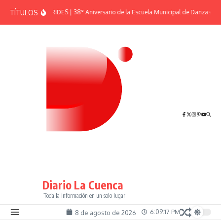
Saltar al contenido
TÍTULOS
EFEMÉRIDES | 38° Aniversario de la Escuela Municipal de Danzas “El
Diario La Cuenca
Toda la Información en un solo lugar
6:09:17 PM
8 de agosto de 2026