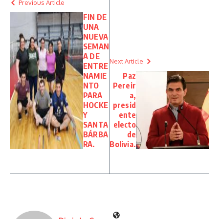
Previous Article
FIN DE
UNA
NUEVA
SEMAN
A DE
Next Article
ENTRE
NAMIE
Paz
NTO
Pereir
PARA
a,
HOCKE
presid
Y
ente
SANTA
electo
BÁRBA
de
RA.
Bolivia.