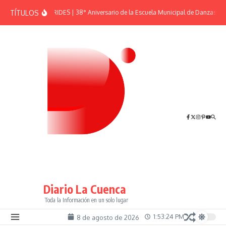
Saltar al contenido
TÍTULOS
EFEMÉRIDES | 38° Aniversario de la Escuela Municipal de Danzas “El
Diario La Cuenca
Toda la Información en un solo lugar
1:53:24 PM
8 de agosto de 2026