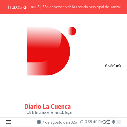
Saltar al contenido
TÍTULOS
EFEMÉRIDES | 38° Aniversario de la Escuela Municipal de Danzas “El
Diario La Cuenca
Toda la Información en un solo lugar
3:35:40 PM
7 de agosto de 2026