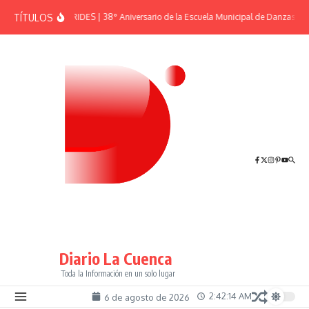
Saltar al contenido
TÍTULOS
EFEMÉRIDES | 38° Aniversario de la Escuela Municipal de Danzas “El 
Diario La Cuenca
Toda la Información en un solo lugar
2:42:14 AM
6 de agosto de 2026