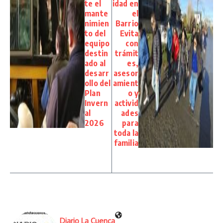
te el
idad en
mante
el
nimien
Barrio
to del
Evita
equipo
con
destin
trámit
ado al
es,
desarr
asesor
ollo del
amient
Plan
o y
Invern
activid
al
ades
2026
para
toda la
familia
Diario La Cuenca