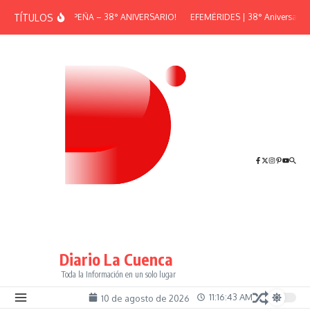
Saltar al contenido
TÍTULOS
¡GRAN PEÑA – 38° ANIVERSARIO!
EFEMÉRIDES | 38° Aniversario d
Diario La Cuenca
Toda la Información en un solo lugar
11:16:43 AM
10 de agosto de 2026