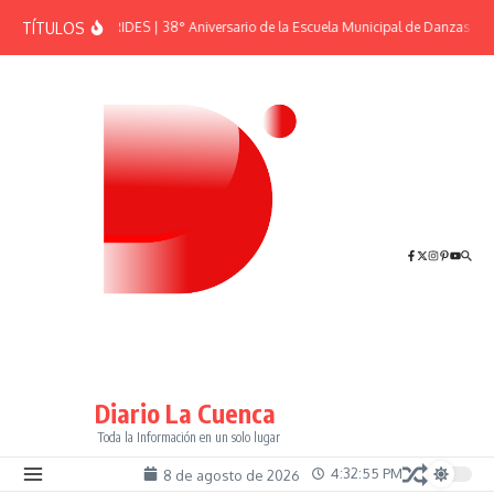
Saltar al contenido
TÍTULOS
EFEMÉRIDES | 38° Aniversario de la Escuela Municipal de Danzas “El 
Diario La Cuenca
Toda la Información en un solo lugar
4:32:55 PM
8 de agosto de 2026