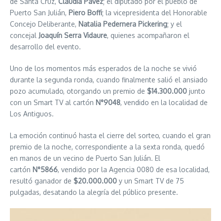
de Santa Cruz,
Claudia Pavez
; el diputado por el pueblo de
Puerto San Julián,
Piero Boffi
; la vicepresidenta del Honorable
Concejo Deliberante,
Natalia Pedernera Pickering
; y el
concejal
Joaquín Serra Vidaure
, quienes acompañaron el
desarrollo del evento.
Uno de los momentos más esperados de la noche se vivió
durante la segunda ronda, cuando finalmente salió el ansiado
pozo acumulado, otorgando un premio de
$14.300.000
junto
con un Smart TV al cartón
N°9048
, vendido en la localidad de
Los Antiguos.
La emoción continuó hasta el cierre del sorteo, cuando el gran
premio de la noche, correspondiente a la sexta ronda, quedó
en manos de un vecino de Puerto San Julián. El
cartón
N°5866
, vendido por la Agencia 0080 de esa localidad,
resultó ganador de
$20.000.000
y un Smart TV de 75
pulgadas, desatando la alegría del público presente.