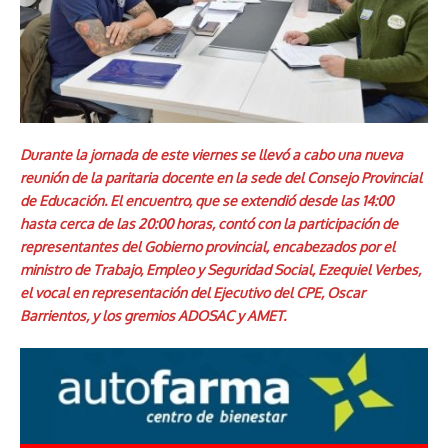
Durante la jornada de este viernes se llevó a cabo una nueva
reunión de la paritaria docente en la sede del Consejo Provincial
de Educación. El encuentro, que se extendió desde las 14:00
hasta cerca de las 20:00 horas, contó con la participación de
representantes del Gobierno provincial, encabezados por el
ministro de Trabajo, Empleo y Seguridad Social, Ezequiel Verbes,
el vocal en representación del Ejecutivo del CPE, Oscar
Barrientos, y los gremios ADOSAC y AMET.