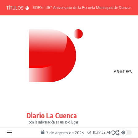
Saltar al contenido
TÍTULOS
EFEMÉRIDES | 38° Aniversario de la Escuela Municipal de Danzas “El 
Diario La Cuenca
Toda la Información en un solo lugar
11:39:32 AM
7 de agosto de 2026