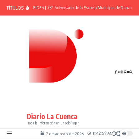
Saltar al contenido
TÍTULOS
EFEMÉRIDES | 38° Aniversario de la Escuela Municipal de Danzas “El
Diario La Cuenca
Toda la Información en un solo lugar
11:43:00 AM
7 de agosto de 2026