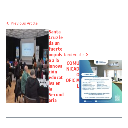
Previous Article
Santa
Cruz le
da un
fuerte
impuls
Next Article
o a la
COMU
innova
NICAD
ción
O
educat
OFICIA
iva en
L
la
Secund
aria