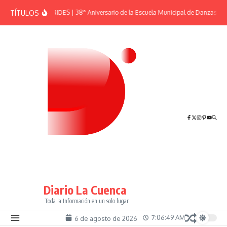
Saltar al contenido
TÍTULOS
EFEMÉRIDES | 38° Aniversario de la Escuela Municipal de Danzas “El 
Diario La Cuenca
Toda la Información en un solo lugar
7:06:49 AM
6 de agosto de 2026