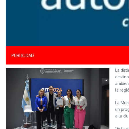
PUBLICIDAD
La dist
destino
ambient
la regi
La Muni
un prog
a la ci
“Este 