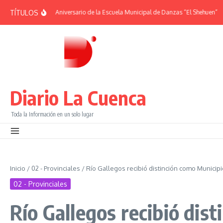
Saltar al contenido
TÍTULOS
DES | 38° Aniversario de la Escuela Municipal de Danzas “El Shehuen”
¡Viví u
Diario La Cuenca
Toda la Información en un solo lugar
Inicio
/
02 - Provinciales
/
Río Gallegos recibió distinción como Municipio
02 - Provinciales
Río Gallegos recibió dist