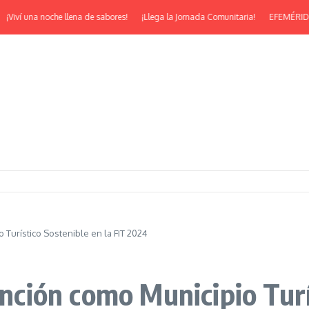
na noche llena de sabores!
¡Llega la Jornada Comunitaria!
EFEMÉRIDES | ¡Feliz
 Turístico Sostenible en la FIT 2024
inción como Municipio Turí