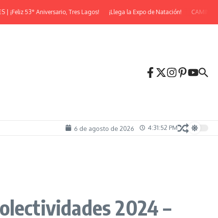
liz 53° Aniversario, Tres Lagos!
¡Llega la Expo de Natación!
CAMINATA N
4:31:53 PM
6 de agosto de 2026
Colectividades 2024 –