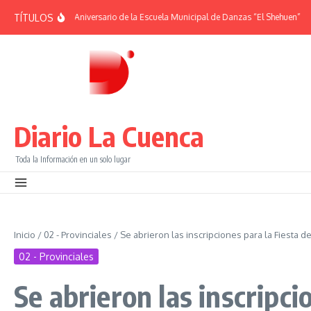
Saltar al contenido
TÍTULOS
RIDES | 38° Aniversario de la Escuela Municipal de Danzas “El Shehuen”
¡Viv
Diario La Cuenca
Toda la Información en un solo lugar
Inicio
/
02 - Provinciales
/
Se abrieron las inscripciones para la Fiesta 
02 - Provinciales
Se abrieron las inscripci