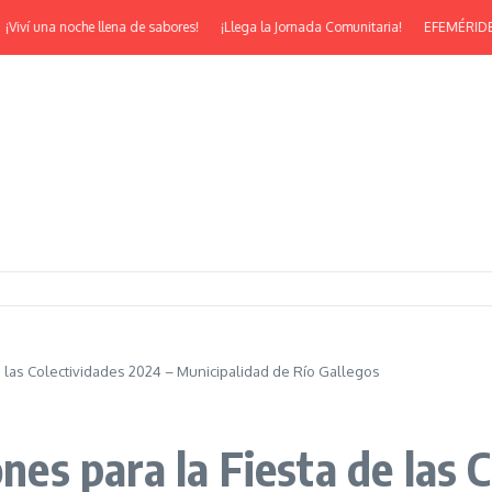
í una noche llena de sabores!
¡Llega la Jornada Comunitaria!
EFEMÉRIDES | ¡Fe
de las Colectividades 2024 – Municipalidad de Río Gallegos
ones para la Fiesta de las 