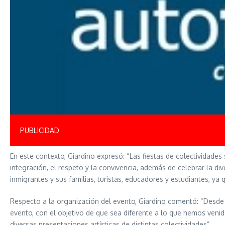
PUBLICIDAD
En este contexto, Giardino expresó: “Las fiestas de colectividad
integración, el respeto y la convivencia, además de celebrar la di
inmigrantes y sus familias, turistas, educadores y estudiantes, ya
Respecto a la organización del evento, Giardino comentó: “Desde 
evento, con el objetivo de que sea diferente a lo que hemos veni
diversas presentaciones artísticas de distintas colectividades”.